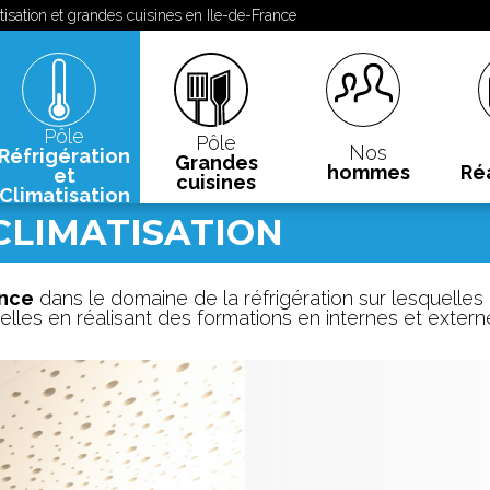
tisation et grandes cuisines en Ile-de-France
Pôle
Pôle
Nos
Réfrigération
Grandes
hommes
Ré
et
cuisines
Climatisation
CLIMATISATION
ence
dans le domaine de la réfrigération sur lesquelles
les en réalisant des formations en internes et extern